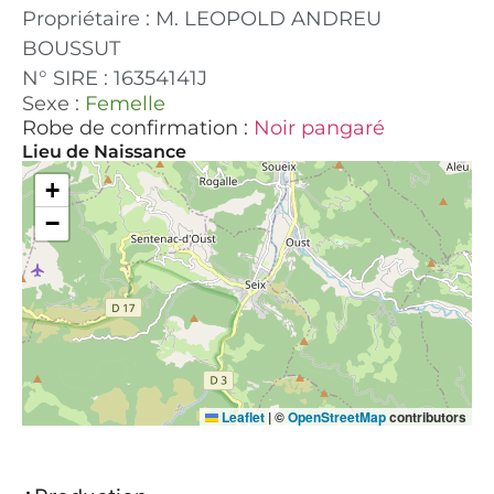
Propriétaire : M. LEOPOLD ANDREU
BOUSSUT
N° SIRE : 16354141J
Sexe :
Femelle
Robe de confirmation :
Noir pangaré
Lieu de Naissance
+
−
Leaflet
|
©
OpenStreetMap
contributors