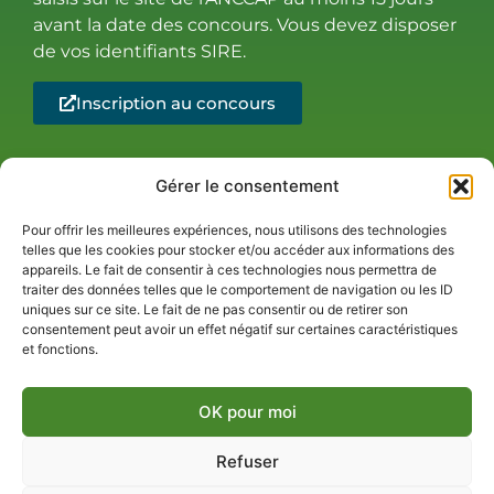
avant la date des concours. Vous devez disposer
de vos identifiants SIRE.
Inscription au concours
Gérer le consentement
Pour offrir les meilleures expériences, nous utilisons des technologies
Copyright Le
Politique de cookies (UE)
telles que les cookies pour stocker et/ou accéder aux informations des
appareils. Le fait de consentir à ces technologies nous permettra de
cheval
Mentions légales
traiter des données telles que le comportement de navigation ou les ID
Castillonnais |
Nous rejoindre
uniques sur ce site. Le fait de ne pas consentir ou de retirer son
Création :
walma
consentement peut avoir un effet négatif sur certaines caractéristiques
et fonctions.
OK pour moi
Refuser